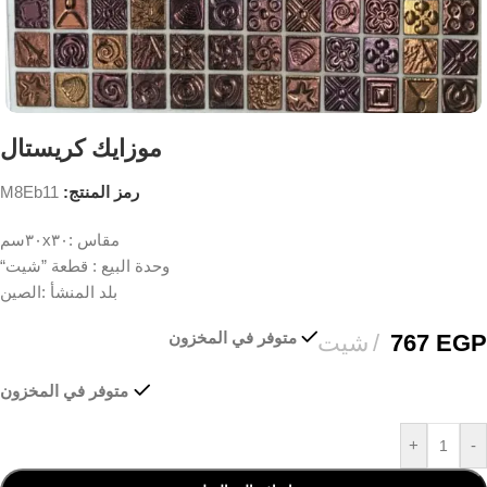
موزايك كريستال
رمز المنتج:
M8Eb11
مقاس :٣٠x٣٠سم
وحدة البيع : قطعة ”شيت“
بلد المنشأ :الصين
متوفر في المخزون
EGP
767
شيت
متوفر في المخزون
+
-