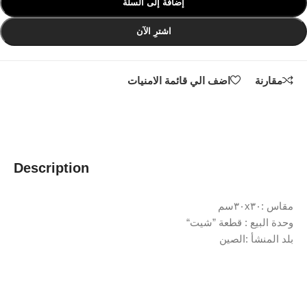
إضافة إلى السلة
اشترِ الآن
مقارنة
اضف الي قائمة الامنيات
Description
مقاس :٣٠x٣٠سم
وحدة البيع : قطعة ”شيت“
بلد المنشأ :الصين